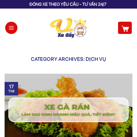
Skip
ĐÓNG XE THEO YÊU CẦU - TƯ VẤN 24/7
to
content
CATEGORY ARCHIVES:
DỊCH VỤ
17
Th9