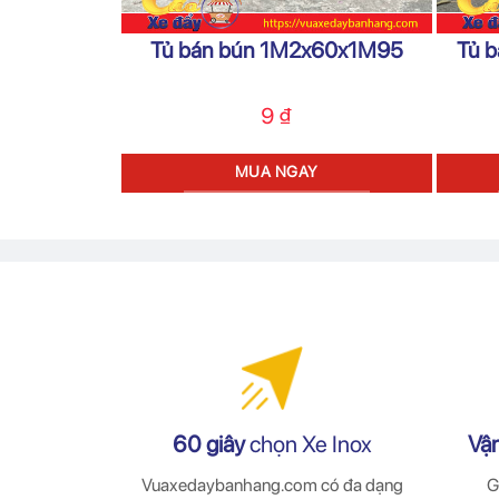
Tủ bán bún 1M2x60x1M95
Tủ 
9
₫
MUA NGAY
60 giây
chọn Xe Inox
Vậ
Vuaxedaybanhang.com có đa dạng
G