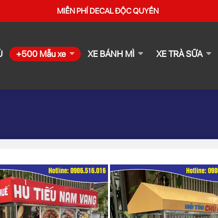
MIỄN PHÍ DECAL ĐỘC QUYỀN
Ủ
+500 Mẫu xe
XE BÁNH MÌ
XE TRÀ SỮA