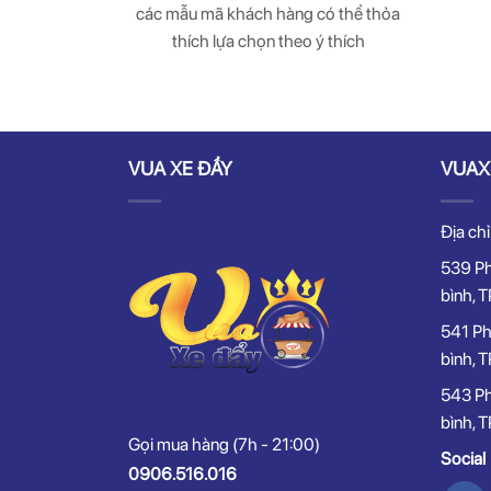
các mẫu mã khách hàng có thể thỏa
thích lựa chọn theo ý thích
VUA XE ĐẨY
VUAX
Địa chỉ
539 Ph
bình, 
541 Ph
bình, 
543 Ph
bình, 
Gọi mua hàng (7h - 21:00)
Social
0906.516.016