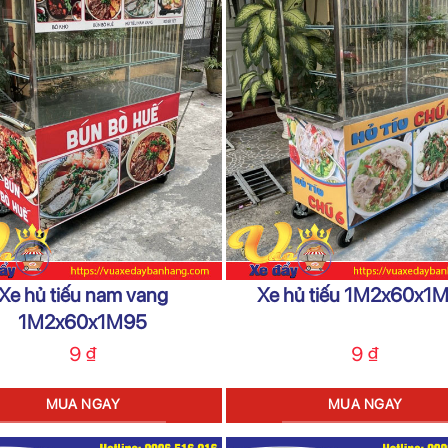
Xe hủ tiếu nam vang
Xe hủ tiếu 1M2x60x1
1M2x60x1M95
9
₫
9
₫
MUA NGAY
MUA NGAY