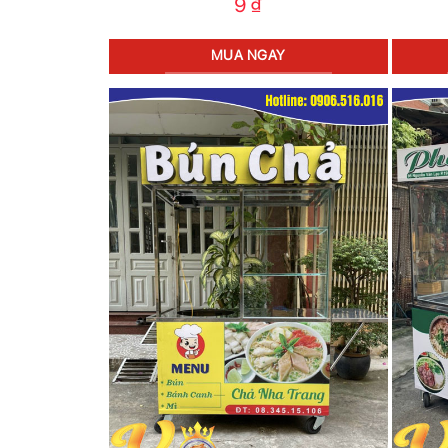
9
₫
MUA NGAY