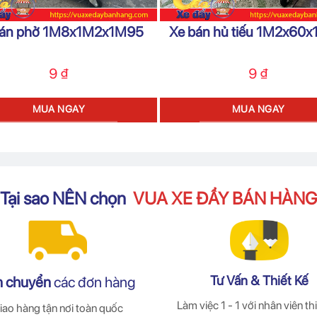
bán phở 1M8x1M2x1M95
Xe bán hủ tiếu 1M2x60
9
₫
9
₫
MUA NGAY
MUA NGAY
Tại sao NÊN chọn
VUA XE ĐẨY BÁN HÀNG
Tư Vấn & Thiết Kế
n chuyển
các đơn hàng
Làm việc 1 - 1 với nhân viên thi
iao hàng tận nơi toàn quốc