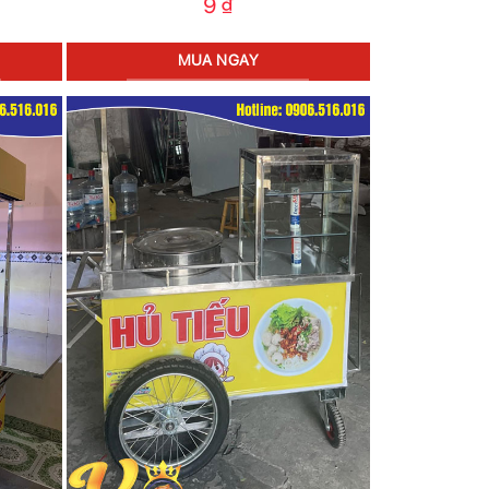
9
₫
MUA NGAY