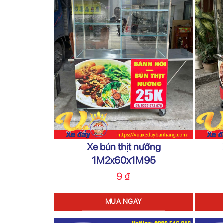
Xe bún thịt nướng
1M2x60x1M95
9
₫
MUA NGAY