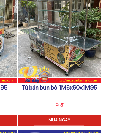
M95
Tủ bán bún bò 1M6x60x1M95
9
₫
MUA NGAY