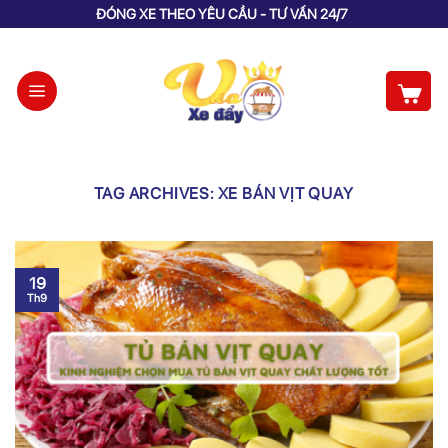
Skip
ĐÓNG XE THEO YÊU CẦU - TƯ VẤN 24/7
to
content
TAG ARCHIVES:
XE BÁN VỊT QUAY
19
Th9