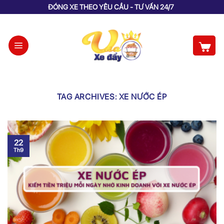
Skip
ĐÓNG XE THEO YÊU CẦU - TƯ VẤN 24/7
to
content
TAG ARCHIVES:
XE NƯỚC ÉP
22
Th9