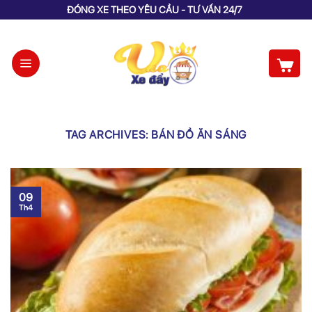
Skip
ĐÓNG XE THEO YÊU CẦU - TƯ VẤN 24/7
to
content
TAG ARCHIVES:
BÁN ĐỒ ĂN SÁNG
09
Th4