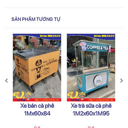
SẢN PHẨM TƯƠNG TỰ
ay
Xe bán cà phê
Xe trà sữa cà phê
1Mx60x84
1M2x60x1M95
9
₫
9
₫