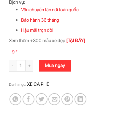
Dịch vụ:
Vận chuyển tận nơi toàn quốc
Bảo hành 36 tháng
Hậu mãi trọn đời
Xem thêm +300 mẫu xe đẹp
[TẠI ĐÂY]
₫
9
Xe bán cà phê pha máy 1M2x60x1M95 số lượng
Mua ngay
XE CÀ PHÊ
Danh mục: