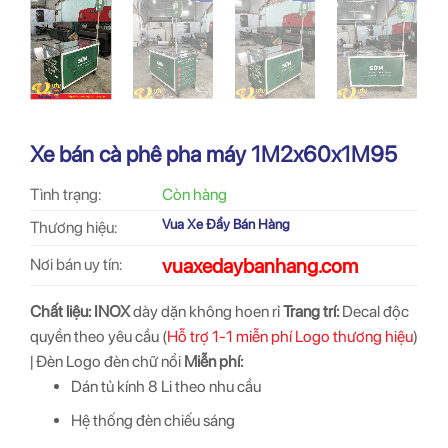
Xe bán cà phê pha máy 1M2x60x1M95
Tình trạng:
Còn hàng
Vua Xe Đẩy Bán Hàng
Thương hiệu:
vuaxedaybanhang.com
Nơi bán uy tín:
Chất liệu:
INOX
dày dặn không hoen rỉ
Trang trí:
Decal độc
quyền theo yêu cầu (
Hỗ trợ 1-1 miễn phí Logo thương hiệu
)
| Đèn Logo đèn chữ nổi
Miễn phí:
Dán tủ kính 8 Li theo nhu cầu
Hệ thống đèn chiếu sáng