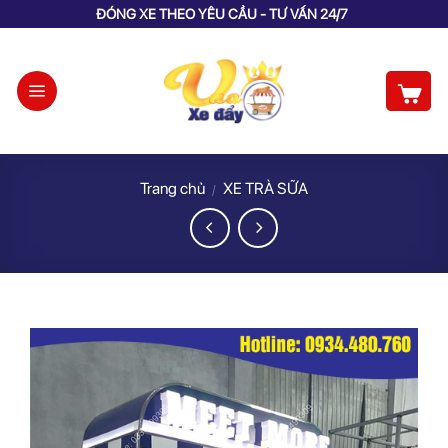
Skip
ĐÓNG XE THEO YÊU CẦU - TƯ VẤN 24/7
to
content
Trang chủ
XE TRÀ SỮA
/