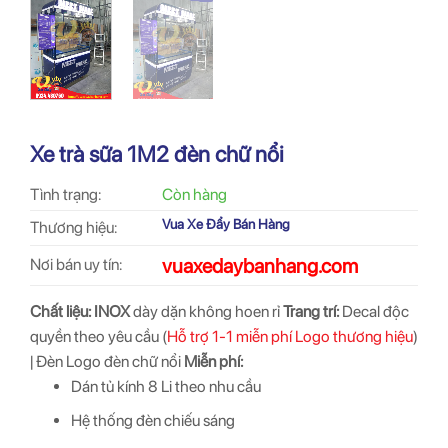
Xe trà sữa 1M2 đèn chữ nổi
Tình trạng:
Còn hàng
Vua Xe Đẩy Bán Hàng
Thương hiệu:
vuaxedaybanhang.com
Nơi bán uy tín:
Chất liệu:
INOX
dày dặn không hoen rỉ
Trang trí:
Decal độc
quyền theo yêu cầu (
Hỗ trợ 1-1 miễn phí Logo thương hiệu
)
| Đèn Logo đèn chữ nổi
Miễn phí:
Dán tủ kính 8 Li theo nhu cầu
Hệ thống đèn chiếu sáng