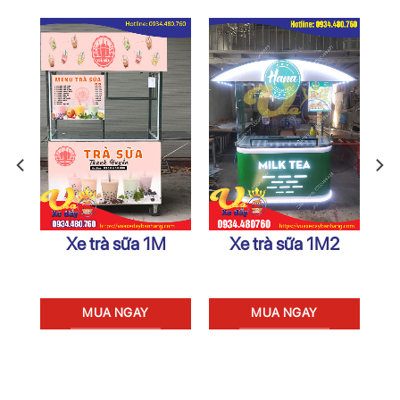
ào
Xe trà sữa 1M
Xe trà sữa 1M2
5
MUA NGAY
MUA NGAY