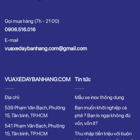
Gọi mua hàng (7h - 21:00)
0906.516.016
E-mail
vuaxedaybanhang.com@gmail.com
VUAXEDAYBANHANG.COM
Tin tức
Địa chỉ:
Mẫu xe inox thông dụng
539 Phạm Văn Bạch, Phường
Bạn muốn khởi nghiệp cà
15, Tân bình, TP.HCM
phê ? Bạn lo ngại không đủ
vốn, vốn ít?
541 Phạm Văn Bạch, Phường
15, Tân bình, TP.HCM
Thu nhập tiền triệu với buôn